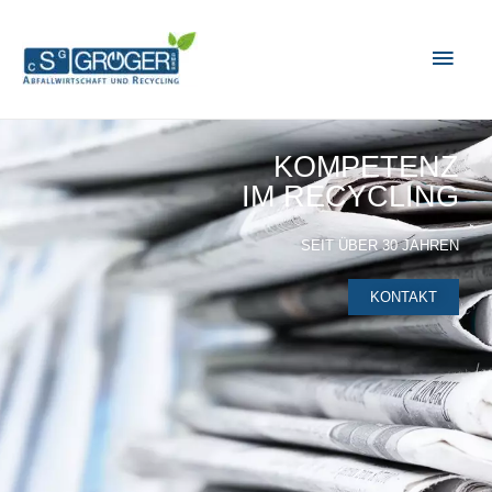
KOMPETENZ
IM RECYCLING
SEIT ÜBER 30 JAHREN
KONTAKT