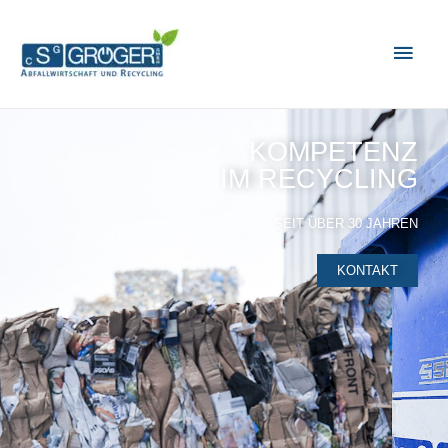
KOMPETENZ
IM RECYCLING
SEIT ÜBER 30 JAHREN
KONTAKT