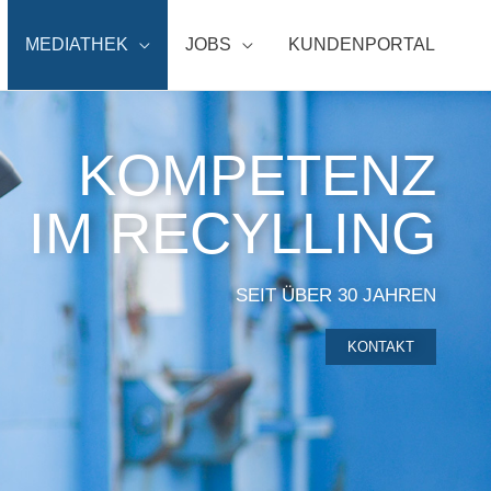
MEDIATHEK
JOBS
KUNDENPORTAL
KOMPETENZ
IM RECYLLING
SEIT ÜBER 30 JAHREN
KONTAKT